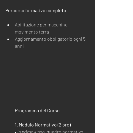
Percorso formativo completo
Abilitazione per macchine 
movimento terra
Aggiornamento obbligatorio ogni 5 
anni
Programma del Corso
1. Modulo Normativo (2 ore)
• 
In primo luogo
, quadro normativo 