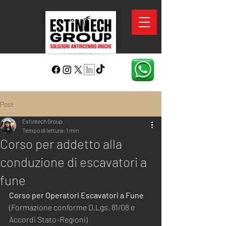
Post
Estintech Group
Tempo di lettura: 1 min
Corso per addetto alla
conduzione di escavatori a
fune
Corso per Operatori Escavatori a Fune
(Formazione conforme D.Lgs. 81/08 e 
Accordi Stato-Regioni)