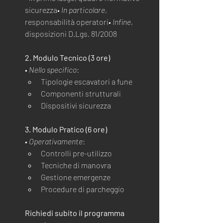
sicurezza• 
In particolare
, 
responsabilità operatori• 
Infine
, 
disposizioni D.Lgs. 81/2008
2. Modulo Tecnico (3 ore)
• 
Nello specifico
:
Tipologie escavatori a fune
Componenti strutturali
Dispositivi sicurezza
3. Modulo Pratico (6 ore)
• 
Operativamente
:
Controlli pre-utilizzo
Tecniche di manovra
Gestione emergenze
Procedure di parcheggio
Richiedi subito il programma 