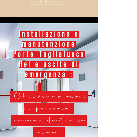
Contattaci
Installazione e
manutenzione
Porte Tagliafuoco
Rei e uscite di
emergenza
:
"Chiudiamo fuori
il pericolo,
teniamo dentro la
calma."