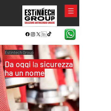
Estintech Group
Da oggi
la
sicurezza
ha un nome