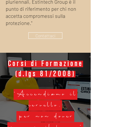
pluriennali, Estintech Group è il
punto di riferimento per chi non
accetta compromessi sulla
protezione."
Contattaci
Corsi di Formazione
(d.lgs 81/2008)
"Accendiamo il
cervello,
per non dover