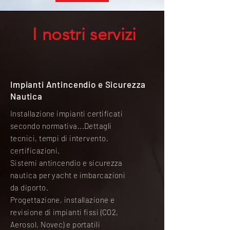
I nostri servizi
Impianti Antincendio e Sicurezza
Nautica
Installazione impianti certificati
secondo normativa...Dettagli
tecnici, tempi di intervento,
certificazioni.
Sistemi antincendio e sicurezza
nautica per yacht e imbarcazioni
da diporto.
Progettazione, installazione e
revisione di impianti fissi (CO2,
Aerosol, Novec) e portatili