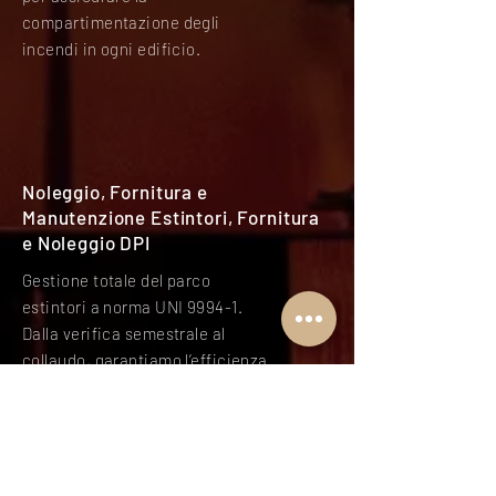
compartimentazione degli
incendi in ogni edificio.
Noleggio, Fornitura e
Manutenzione Estintori, Fornitura
e Noleggio DPI
Gestione totale del parco
estintori a norma UNI 9994-1.
Dalla verifica semestrale al
collaudo, garantiamo l’efficienza
di ogni presidio antincendio con
scadenze sempre monitorate dai
nostri tecnici.
Fornitura e noleggio Dispositivi
di Protezione Individuale di I, II e