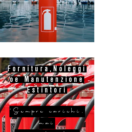
Fornitura,Noleggi
oe Manutenzione
Estintori
"Sempre carichi,
mai