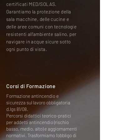
certificati MED/SOLAS.
Garantiamo la protezione della
sala macchine, delle cucine e
delle aree comuni con tecnologie
resistenti all’ambiente salino, per
navigare in acque sicure sotto
ogni punto di vista.
Corsi di Formazione
Formazione antincendio e
sicurezza sul lavoro obbligatoria
d.lgs 81/08.
Percorsi didattici teorico-pratici
per addetti antincendio (rischio
basso, medio, alto) e aggiornamenti
normativi. Trasformiamo l'obbligo di