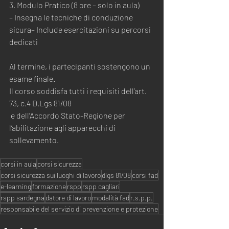
3. Modulo Pratico (8 ore – solo in aula)
– Insegna le tecniche di conduzione 
sicura– Include esercitazioni su percorsi 
dedicati
Al termine, i partecipanti sostengono un 
esame finale.
Il corso soddisfa tutti i requisiti dell’art. 
73, c.4 D.Lgs 81/08
 e dell’Accordo Stato-Regione per 
l’abilitazione agli apparecchi di 
sollevamento.
corsi in aula
corsi sicurezza
corsi sicurezza sui luoghi di lavoro
dlgs 81/08
corsi fad
e-learning
formazione
rspp
rspp cagliari
rspp sardegna
datore di lavoro
modalità fad
r.s.p.p.
responsabile del servizio di prevenzione e protezione