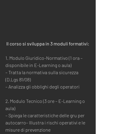
Il corso si sviluppa in 3 
moduli formativi:
1. Modulo Giuridico-Normativo (1 ora – 
disponibile in E-Learning o aula)
– Tratta la normativa sulla sicurezza 
(D.Lgs 81/08) 
– Analizza gli obblighi degli operatori
2. Modulo Tecnico (3 ore – E-Learning o 
aula)
– Spiega le caratteristiche delle gru per 
autocarro– Illustra i rischi operativi e le 
misure di prevenzione